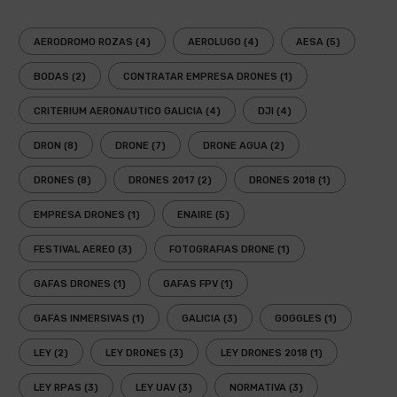
AERODROMO ROZAS
(4)
AEROLUGO
(4)
AESA
(5)
BODAS
(2)
CONTRATAR EMPRESA DRONES
(1)
CRITERIUM AERONAUTICO GALICIA
(4)
DJI
(4)
DRON
(8)
DRONE
(7)
DRONE AGUA
(2)
DRONES
(8)
DRONES 2017
(2)
DRONES 2018
(1)
EMPRESA DRONES
(1)
ENAIRE
(5)
FESTIVAL AEREO
(3)
FOTOGRAFIAS DRONE
(1)
GAFAS DRONES
(1)
GAFAS FPV
(1)
GAFAS INMERSIVAS
(1)
GALICIA
(3)
GOGGLES
(1)
LEY
(2)
LEY DRONES
(3)
LEY DRONES 2018
(1)
LEY RPAS
(3)
LEY UAV
(3)
NORMATIVA
(3)