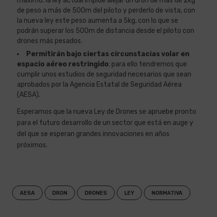
máximo; la ley actual impide alejar un dron de más de 2kg
de peso a más de 500m del piloto y perderlo de vista, con
la nueva ley este peso aumenta a 5kg, con lo que se
podrán superar los 500m de distancia desde el piloto con
drones más pesados.
Permitirán bajo ciertas circunstacias volar en
espacio aéreo restringido
; para ello tendremos que
cumplir unos estudios de seguridad necesarios que sean
aprobados por la Agencia Estatal de Seguridad Aérea
(AESA).
Esperamos que la nueva Ley de Drones se apruebe pronto
para el futuro desarrollo de un sector que está en auge y
del que se esperan grandes innovaciones en años
próximos.
AESA
DRON
DRONES
LEY
NORMATIVA