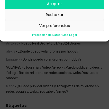
Aceptar
Cómo operamos drones en zonas urbanas de Galicia
Rechazar
Nuevo Real Decreto 517/2024 Drones
Ver preferencias
Comentarios recientes
Protección de Datos
Aviso Legal
Antonio
Nuevo Real Decreto 517/2024 Drones
alexis
¿Dónde puedo volar drones por hobby?
Enrique
¿Dónde puedo volar drones por hobby?
VOLAIR®, Fotografía y Vídeo Aéreo
¿Puedo publicar vídeos y
fotografías de mi drone en redes sociales, webs, Youtube o
Vimeo?
Mario
¿Puedo publicar vídeos y fotografías de mi drone en
redes sociales, webs, Youtube o Vimeo?
Etiquetas