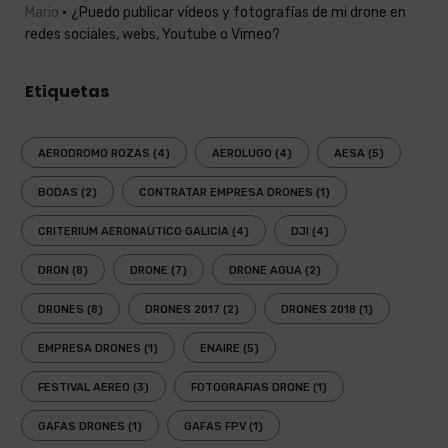
Mario
¿Puedo publicar vídeos y fotografías de mi drone en
redes sociales, webs, Youtube o Vimeo?
Etiquetas
AERODROMO ROZAS
(4)
AEROLUGO
(4)
AESA
(5)
BODAS
(2)
CONTRATAR EMPRESA DRONES
(1)
CRITERIUM AERONAUTICO GALICIA
(4)
DJI
(4)
DRON
(8)
DRONE
(7)
DRONE AGUA
(2)
DRONES
(8)
DRONES 2017
(2)
DRONES 2018
(1)
EMPRESA DRONES
(1)
ENAIRE
(5)
FESTIVAL AEREO
(3)
FOTOGRAFIAS DRONE
(1)
GAFAS DRONES
(1)
GAFAS FPV
(1)