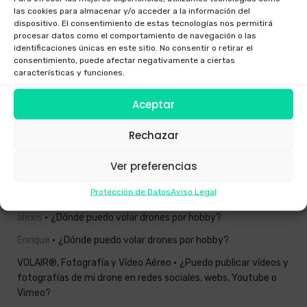
Impacto ambiental positivo del uso de drones en Galicia
las cookies para almacenar y/o acceder a la información del
dispositivo. El consentimiento de estas tecnologías nos permitirá
¿Dónde se puede volar un dron en Galicia legalmente?
procesar datos como el comportamiento de navegación o las
identificaciones únicas en este sitio. No consentir o retirar el
Inspecciones técnicas con drones en Galicia: seguridad,
consentimiento, puede afectar negativamente a ciertas
rapidez y ahorro
características y funciones.
Cómo operamos drones en zonas urbanas de Galicia
Aceptar
Nuevo Real Decreto 517/2024 Drones
Rechazar
Comentarios recientes
Ver preferencias
Protección de Datos
Aviso Legal
Antonio
Nuevo Real Decreto 517/2024 Drones
alexis
¿Dónde puedo volar drones por hobby?
Enrique
¿Dónde puedo volar drones por hobby?
VOLAIR®, Fotografía y Vídeo Aéreo
¿Puedo publicar vídeos y
fotografías de mi drone en redes sociales, webs, Youtube o
Vimeo?